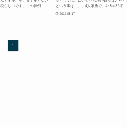
たんですが、そこまで多くない
安としては、1人当たり8坪が目安なんだと
税らしいです。この特例...
という事は、、、4人家族で、4×8＝32坪...
2012.05.17
1