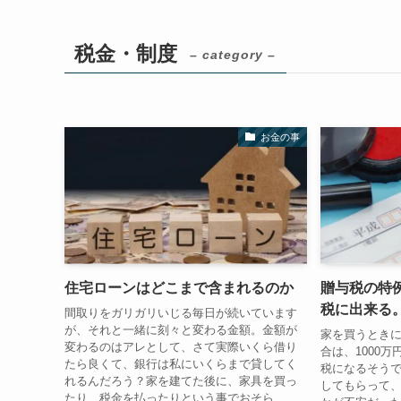
税金・制度
– category –
お金の事
住宅ローンはどこまで含まれるのか
贈与税の特例
税に出来る
間取りをガリガリいじる毎日が続いています
が、それと一緒に刻々と変わる金額。金額が
家を買うとき
変わるのはアレとして、さて実際いくら借り
合は、1000
たら良くて、銀行は私にいくらまで貸してく
税になるそう
れるんだろう？家を建てた後に、家具を買っ
してもらって
たり、税金を払ったりという事でおそら...