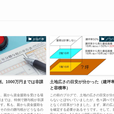
お金の事
ノウハ
。1000万円までは非課
土地広さの目安が分かった（建坪
。
と容積率）
に、親から資金援助を受ける場
この前のブログで、土地の広さの目安が分
万円までは、特例で贈与税が非課
らないとぼやいていましたが、色々調べて
です。私も、親から資金援助を
となくの目算がつきました。まず、家の広
、その分の贈与税がどうなるの
を確定する必要があるそうです。そして、