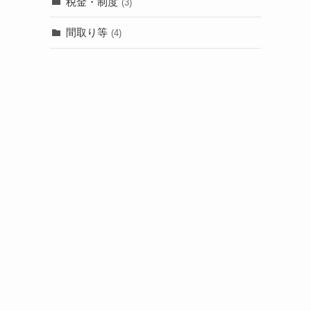
税金・制度
(3)
間取り等
(4)