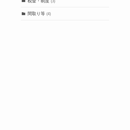
税金・制度
(3)
う
間取り等
(4)