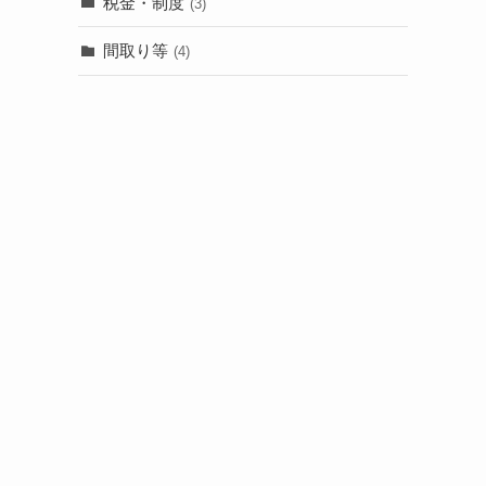
税金・制度
(3)
間取り等
(4)